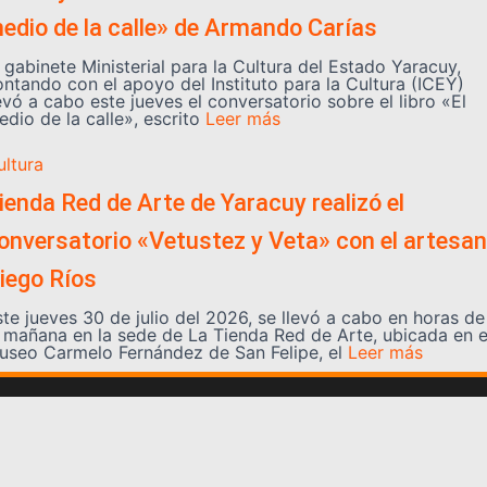
edio de la calle» de Armando Carías
 gabinete Ministerial para la Cultura del Estado Yaracuy,
ontando con el apoyo del Instituto para la Cultura (ICEY)
evó a cabo este jueves el conversatorio sobre el libro «El
dio de la calle», escrito
Leer más
ultura
ienda Red de Arte de Yaracuy realizó el
onversatorio «Vetustez y Veta» con el artesa
iego Ríos
ste jueves 30 de julio del 2026, se llevó a cabo en horas de
a mañana en la sede de La Tienda Red de Arte, ubicada en e
useo Carmelo Fernández de San Felipe, el
Leer más
Somos YATVO
Somos YATVO ¡Tu canal online! Con entretenimiento,