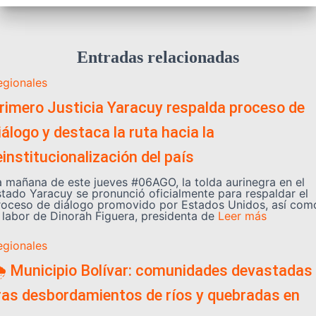
Entradas relacionadas
egionales
rimero Justicia Yaracuy respalda proceso de
iálogo y destaca la ruta hacia la
einstitucionalización del país
a mañana de este jueves #06AGO, la tolda aurinegra en el
stado Yaracuy se pronunció oficialmente para respaldar el
roceso de diálogo promovido por Estados Unidos, así com
a labor de Dinorah Figuera, presidenta de
Leer más
egionales
️ Municipio Bolívar: comunidades devastadas
ras desbordamientos de ríos y quebradas en