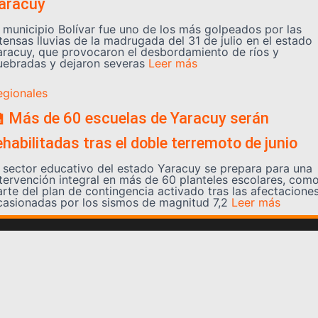
aracuy
l municipio Bolívar fue uno de los más golpeados por las
tensas lluvias de la madrugada del 31 de julio en el estado
aracuy, que provocaron el desbordamiento de ríos y
uebradas y dejaron severas
Leer más
egionales
 Más de 60 escuelas de Yaracuy serán
ehabilitadas tras el doble terremoto de junio
l sector educativo del estado Yaracuy se prepara para una
ntervención integral en más de 60 planteles escolares, com
arte del plan de contingencia activado tras las afectacione
casionadas por los sismos de magnitud 7,2
Leer más
Somos YATVO
Somos YATVO ¡Tu canal online! Con entretenimiento,
información, opinión, cultura, deportes y más.
En este portal podrás ver nuestra señal y enterarte de
las noticias más destacadas de Yaracuy, Venezuela y el