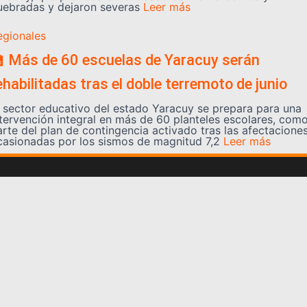
uebradas y dejaron severas
Leer más
egionales
 Más de 60 escuelas de Yaracuy serán
ehabilitadas tras el doble terremoto de junio
l sector educativo del estado Yaracuy se prepara para una
ntervención integral en más de 60 planteles escolares, com
arte del plan de contingencia activado tras las afectacione
casionadas por los sismos de magnitud 7,2
Leer más
Somos YATVO
Somos YATVO ¡Tu canal online! Con entretenimiento,
información, opinión, cultura, deportes y más.
En este portal podrás ver nuestra señal y enterarte de
las noticias más destacadas de Yaracuy, Venezuela y el
mundo, actualizándote constantemente para que estés
siempre al día de las noticias.
YATVO Tu canal online