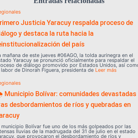
Entradas relacionadas
egionales
rimero Justicia Yaracuy respalda proceso de
iálogo y destaca la ruta hacia la
einstitucionalización del país
a mañana de este jueves #06AGO, la tolda aurinegra en el
stado Yaracuy se pronunció oficialmente para respaldar el
roceso de diálogo promovido por Estados Unidos, así com
a labor de Dinorah Figuera, presidenta de
Leer más
egionales
️ Municipio Bolívar: comunidades devastadas
ras desbordamientos de ríos y quebradas en
aracuy
l municipio Bolívar fue uno de los más golpeados por las
tensas lluvias de la madrugada del 31 de julio en el estado
aracuy, que provocaron el desbordamiento de ríos y