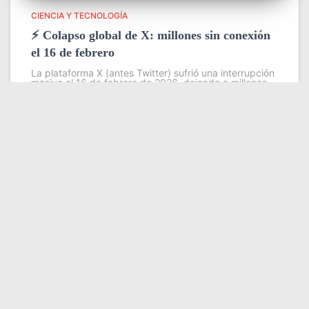
CIENCIA Y TECNOLOGÍA
⚡ Colapso global de X: millones sin conexión
el 16 de febrero
La plataforma X (antes Twitter) sufrió una interrupción
masiva el 16 de febrero de 2026, dejando a millones
de usuarios sin acceso a sus cuentas, publicaciones o
funciones básicas durante varias horas. 📉 Magnitud
del
Leer más
Somos YATVO
Somos YATVO ¡Tu canal online! Con entretenimiento,
información, opinión, cultura, deportes y más.
En este portal podrás ver nuestra señal y enterarte de
las noticias más destacadas de Yaracuy, Venezuela y el
mundo, actualizándote constantemente para que estés
siempre al día de las noticias.