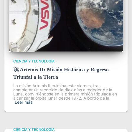
CIENCIA Y TECNOLOGÍA
🚀 Artemis II: Misión Histórica y Regreso
Triunfal a la Tierra
La misión Artemis II culmina este viernes, tras
completar un recorrido de diez días alrededor de la
Luna, convirtiéndose en la primera misión tripulada en
alcanzar la órbita lunar desde 1972. A bordo de la
Leer más
CIENCIA Y TECNOLOGÍA