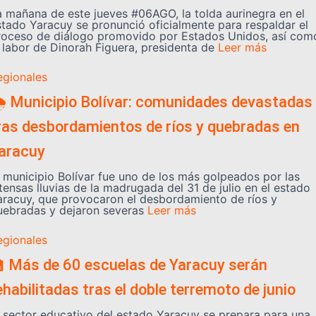
a mañana de este jueves #06AGO, la tolda aurinegra en el
stado Yaracuy se pronunció oficialmente para respaldar el
roceso de diálogo promovido por Estados Unidos, así com
a labor de Dinorah Figuera, presidenta de
Leer más
egionales
️ Municipio Bolívar: comunidades devastadas
ras desbordamientos de ríos y quebradas en
aracuy
l municipio Bolívar fue uno de los más golpeados por las
tensas lluvias de la madrugada del 31 de julio en el estado
aracuy, que provocaron el desbordamiento de ríos y
uebradas y dejaron severas
Leer más
egionales
 Más de 60 escuelas de Yaracuy serán
ehabilitadas tras el doble terremoto de junio
l sector educativo del estado Yaracuy se prepara para una