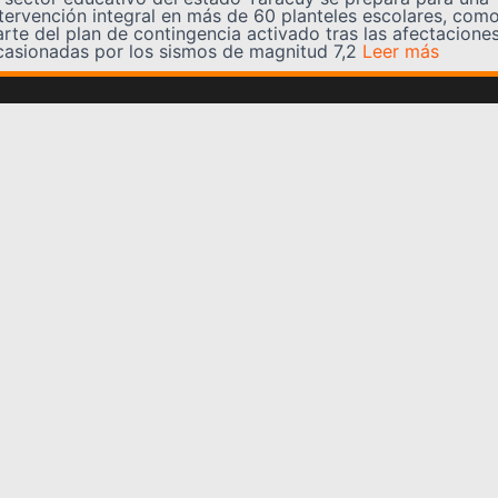
ntervención integral en más de 60 planteles escolares, com
arte del plan de contingencia activado tras las afectacione
casionadas por los sismos de magnitud 7,2
Leer más
Somos YATVO
Somos YATVO ¡Tu canal online! Con entretenimiento,
información, opinión, cultura, deportes y más.
En este portal podrás ver nuestra señal y enterarte de
las noticias más destacadas de Yaracuy, Venezuela y el
mundo, actualizándote constantemente para que estés
siempre al día de las noticias.
YATVO Tu canal online
Categorías
REGIONALES
NACIONALES
INTERNACIONALES
DEPORTES
CULTURA
CIENCIA Y TECNOLOGIA
VARIEDADES