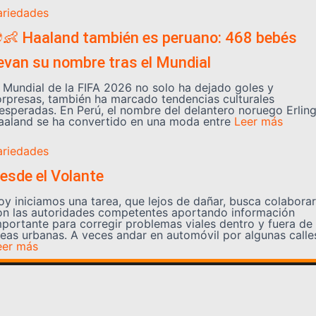
ariedades
👶 Haaland también es peruano: 468 bebés
levan su nombre tras el Mundial
l Mundial de la FIFA 2026 no solo ha dejado goles y
orpresas, también ha marcado tendencias culturales
nesperadas. En Perú, el nombre del delantero noruego Erlin
aaland se ha convertido en una moda entre
Leer más
ariedades
esde el Volante
oy iniciamos una tarea, que lejos de dañar, busca colaborar
on las autoridades competentes aportando información
mportante para corregir problemas viales dentro y fuera de
reas urbanas. A veces andar en automóvil por algunas calle
eer más
Somos YATVO