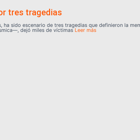
or tres tragedias
 ha sido escenario de tres tragedias que definieron la mem
ísmica—, dejó miles de víctimas
Leer más
la Prensa Yaracuyana
nal del Periodista en Venezuela, el eco de las réplicas aú
oy
Leer más
Categorías
información, opinión, cultura,
REGIONALES
NACIONALES