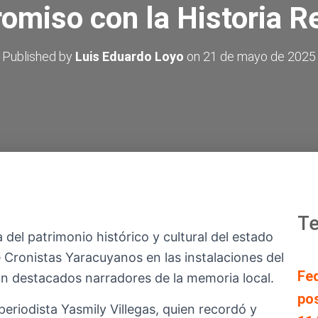
miso con la Historia R
Published by
Luis Eduardo Loyo
on
21 de mayo de 2025
Te
del patrimonio histórico y cultural del estado
 Cronistas Yaracuyanos en las instalaciones del
Fe
n destacados narradores de la memoria local.
pos
 periodista Yasmily Villegas, quien recordó y