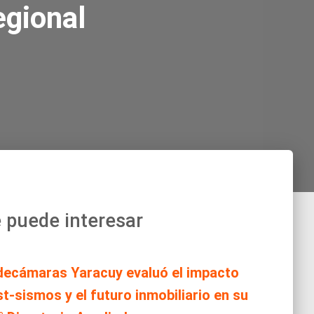
egional
 puede interesar
decámaras Yaracuy evaluó el impacto
t-sismos y el futuro inmobiliario en su