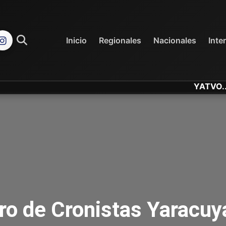
REGIONALES
NACIONALES
Inicio
Regionales
Nacionales
Inte
YATVO... Tu C
ro de Cronistas Yaracuy