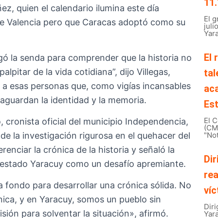
11.
ez, quien el calendario ilumina este día
El 
 de Valencia pero que Caracas adoptó como su
juli
Yara
El 
egó la senda para comprender que la historia no
lpitar de la vida cotidiana”, dijo Villegas,
tal
 a esas personas que, como vigías incansables
ac
aguardan la identidad y la memoria.
Est
El C
, cronista oficial del municipio Independencia,
(CMB
de la investigación rigurosa en el quehacer del
"Not
enciar la crónica de la historia y señaló la
Dir
 estado Yaracuy como un desafío apremiante.
rea
a fondo para desarrollar una crónica sólida. No
víc
nica, y en Yaracuy, somos un pueblo sin
Diri
sión para solventar la situación», afirmó.
Yar