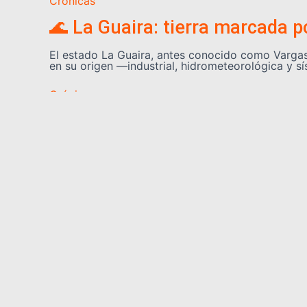
Crónicas
🌊 La Guaira: tierra marcada p
El estado La Guaira, antes conocido como Vargas,
en su origen —industrial, hidrometeorológica y s
Crónicas
Una mirada a la evolución de 
A pocos días de haberse conmemorado el Día Nacio
geografía venezolana. La tragedia telúrica que h
Somos YATVO
Somos YATVO ¡Tu canal online! Con entretenimiento, 
deportes y más.