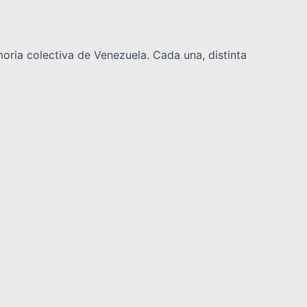
oria colectiva de Venezuela. Cada una, distinta
n mantiene en vilo a Yaracuy y a toda la
INTERNACIONALES
DEPORTES