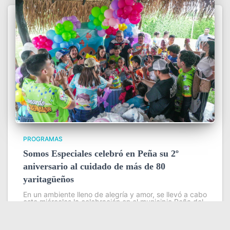
PROGRAMAS
Somos Especiales celebró en Peña su 2º
aniversario al cuidado de más de 80
yaritagüeños
En un ambiente lleno de alegría y amor, se llevó a cabo
este miércoles la celebración en el municipio Peña del
segundo aniversario del programa social Somos
Especiales que desarrolla el Gobierno de Yaracuy en
Leer más