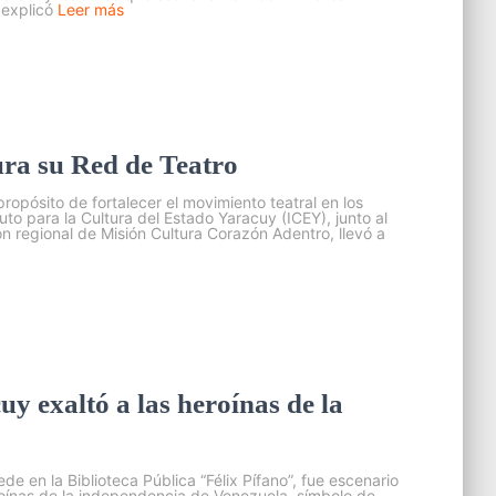
explicó
Leer más
ura su Red de Teatro
ropósito de fortalecer el movimiento teatral en los
uto para la Cultura del Estado Yaracuy (ICEY), junto al
ión regional de Misión Cultura Corazón Adentro, llevó a
uy exaltó a las heroínas de la
de en la Biblioteca Pública “Félix Pífano”, fue escenario
roínas de la independencia de Venezuela, símbolo de