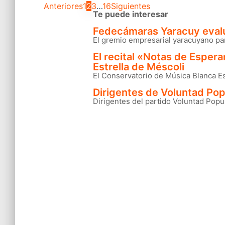
Anteriores
1
2
3
…
16
Siguientes
Posts
Te puede interesar
Fedecámaras Yaracuy evaluó
pagination
El gremio empresarial yaracuyano par
El recital «Notas de Espera
Estrella de Méscoli
El Conservatorio de Música Blanca Est
Dirigentes de Voluntad Pop
Dirigentes del partido Voluntad Popul