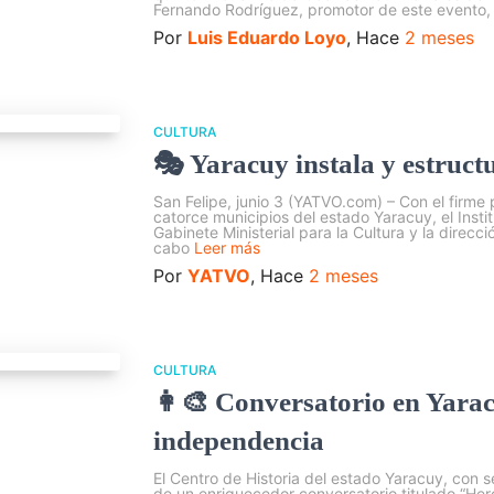
Fernando Rodríguez, promotor de este evento, 
Por
Luis Eduardo Loyo
, Hace
2 meses
CULTURA
🎭 Yaracuy instala y estruct
San Felipe, junio 3 (YATVO.com) – Con el firme p
catorce municipios del estado Yaracuy, el Instit
Gabinete Ministerial para la Cultura y la direcc
cabo
Leer más
Por
YATVO
, Hace
2 meses
CULTURA
👩‍🎨 Conversatorio en Yarac
independencia
El Centro de Historia del estado Yaracuy, con se
de un enriquecedor conversatorio titulado “He