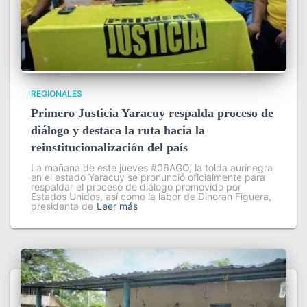
REGIONALES
Primero Justicia Yaracuy respalda proceso de
diálogo y destaca la ruta hacia la
reinstitucionalización del país
La mañana de este jueves #06AGO, la tolda aurinegra
en el estado Yaracuy se pronunció oficialmente para
respaldar el proceso de diálogo promovido por
Estados Unidos, así como la labor de Dinorah Figuera,
presidenta de
Leer más