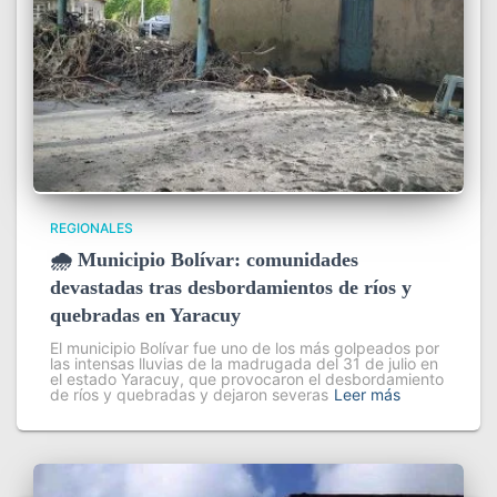
REGIONALES
🌧️ Municipio Bolívar: comunidades
devastadas tras desbordamientos de ríos y
quebradas en Yaracuy
El municipio Bolívar fue uno de los más golpeados por
las intensas lluvias de la madrugada del 31 de julio en
el estado Yaracuy, que provocaron el desbordamiento
de ríos y quebradas y dejaron severas
Leer más