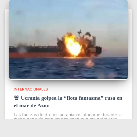
INTERNACIONALES
🚨 Ucrania golpea la “flota fantasma” rusa en
el mar de Azov
Las fuerzas de drones ucranianas atacaron durante la
madrugada de este martes ocho buques petroleros
pertenecientes a la llamada flota fantasma que Rusia
utiliza para evadir sanciones internacionales en sus
exportaciones de petróleo y grano
Leer más