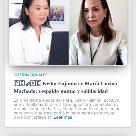
INTERNACIONALES
🇵🇪🤝🇻🇪 Keiko Fujimori y María Corina
Machado: respaldo mutuo y solidaridad
La presidenta electa del Perú, Keiko Fujimori, sostuvo
una videollamada con la líder opositora venezolana y
premio Nobel de la Paz, María Corina Machado, en un
encuentro que trascendió lo meramente protocolar
para convertirse en
Leer más