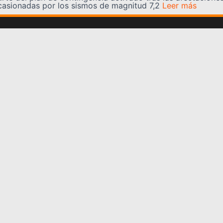
casionadas por los sismos de magnitud 7,2
Leer más
Somos YATVO
Somos YATVO ¡Tu canal online! Con entretenimiento,
información, opinión, cultura, deportes y más.
En este portal podrás ver nuestra señal y enterarte de
las noticias más destacadas de Yaracuy, Venezuela y el
mundo, actualizándote constantemente para que estés
siempre al día de las noticias.
YATVO Tu canal online
Categorías
REGIONALES
NACIONALES
INTERNACIONALES
DEPORTES
CULTURA
CIENCIA Y TECNOLOGIA
VARIEDADES