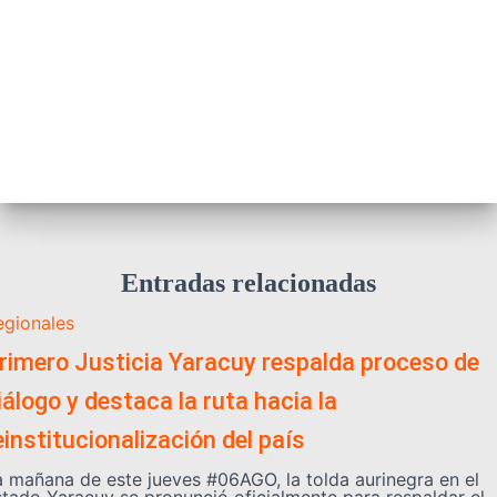
Entradas relacionadas
egionales
rimero Justicia Yaracuy respalda proceso de
iálogo y destaca la ruta hacia la
einstitucionalización del país
a mañana de este jueves #06AGO, la tolda aurinegra en el