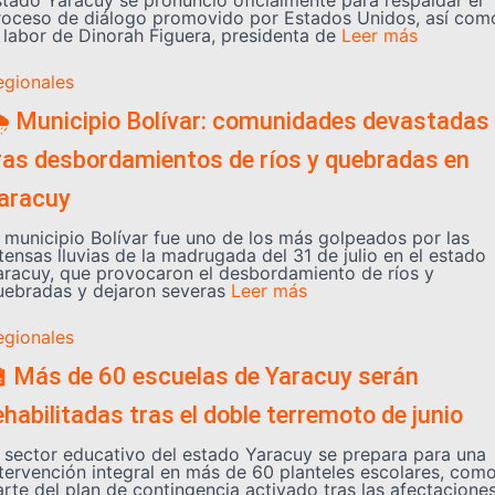
stado Yaracuy se pronunció oficialmente para respaldar el
roceso de diálogo promovido por Estados Unidos, así com
a labor de Dinorah Figuera, presidenta de
Leer más
egionales
️ Municipio Bolívar: comunidades devastadas
ras desbordamientos de ríos y quebradas en
aracuy
l municipio Bolívar fue uno de los más golpeados por las
tensas lluvias de la madrugada del 31 de julio en el estado
aracuy, que provocaron el desbordamiento de ríos y
uebradas y dejaron severas
Leer más
egionales
 Más de 60 escuelas de Yaracuy serán
ehabilitadas tras el doble terremoto de junio
l sector educativo del estado Yaracuy se prepara para una
ntervención integral en más de 60 planteles escolares, com
arte del plan de contingencia activado tras las afectacione