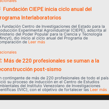
acionales
 Fundación CIEPE inicia ciclo anual del
rograma Interlaboratorios
a Fundación Centro de Investigaciones del Estado para la
roducción Experimental Agroindustrial (CIEPE), adscrita al
inisterio del Poder Popular para la Ciencia y Tecnología
incyt), dio inicio al ciclo anual del Programa de
omparación de
Leer más
acionales
️ Más de 220 profesionales se suman a la
econstrucción post-sismo
n contingente de más de 220 profesionales de todo el país
nició su proceso de inducción en el Centro de Estudios
mbientales del Instituto Venezolano de Investigaciones
entíficas (IVIC), con el objetivo de fortalecer las
Leer más
Somos YATVO