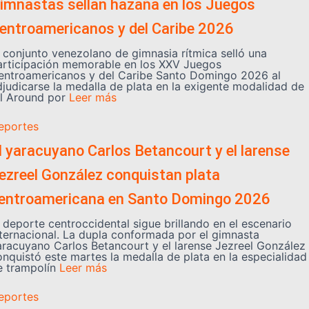
imnastas sellan hazaña en los Juegos
entroamericanos y del Caribe 2026
l conjunto venezolano de gimnasia rítmica selló una
articipación memorable en los XXV Juegos
entroamericanos y del Caribe Santo Domingo 2026 al
djudicarse la medalla de plata en la exigente modalidad de
ll Around por
Leer más
eportes
l yaracuyano Carlos Betancourt y el larense
ezreel González conquistan plata
entroamericana en Santo Domingo 2026
l deporte centroccidental sigue brillando en el escenario
nternacional. La dupla conformada por el gimnasta
aracuyano Carlos Betancourt y el larense Jezreel González
onquistó este martes la medalla de plata en la especialidad
e trampolín
Leer más
eportes