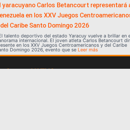
l yaracuyano Carlos Betancourt representará 
enezuela en los XXV Juegos Centroamericano
 del Caribe Santo Domingo 2026
l talento deportivo del estado Yaracuy vuelve a brillar en e
anorama internacional. El joven atleta Carlos Betancourt di
resente en los XXV Juegos Centroamericanos y del Caribe
anto Domingo 2026, evento que se
Leer más
Somos YATVO
Somos YATVO ¡Tu canal online! Con entretenimiento,
información, opinión, cultura, deportes y más.
En este portal podrás ver nuestra señal y enterarte de
las noticias más destacadas de Yaracuy, Venezuela y el
mundo, actualizándote constantemente para que estés
siempre al día de las noticias.
YATVO Tu canal online
Categorías