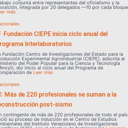
abajo conjunta entre representantes del oficialismo y la
posición, integrada por 20 delegados —10 por cada bloque
eer más
acionales
 Fundación CIEPE inicia ciclo anual del
rograma Interlaboratorios
a Fundación Centro de Investigaciones del Estado para la
roducción Experimental Agroindustrial (CIEPE), adscrita al
inisterio del Poder Popular para la Ciencia y Tecnología
incyt), dio inicio al ciclo anual del Programa de
omparación de
Leer más
acionales
️ Más de 220 profesionales se suman a la
econstrucción post-sismo
n contingente de más de 220 profesionales de todo el país
nició su proceso de inducción en el Centro de Estudios
mbientales del Instituto Venezolano de Investigaciones