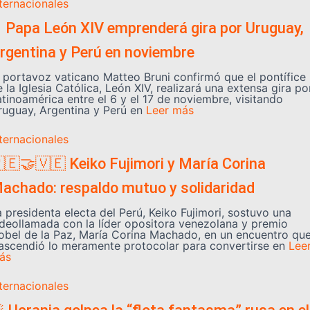
nternacionales
️ Papa León XIV emprenderá gira por Uruguay,
rgentina y Perú en noviembre
l portavoz vaticano Matteo Bruni confirmó que el pontífice
 la Iglesia Católica, León XIV, realizará una extensa gira po
atinoamérica entre el 6 y el 17 de noviembre, visitando
ruguay, Argentina y Perú en
Leer más
nternacionales
🇪🤝🇻🇪 Keiko Fujimori y María Corina
achado: respaldo mutuo y solidaridad
a presidenta electa del Perú, Keiko Fujimori, sostuvo una
ideollamada con la líder opositora venezolana y premio
obel de la Paz, María Corina Machado, en un encuentro qu
rascendió lo meramente protocolar para convertirse en
Lee
ás
nternacionales