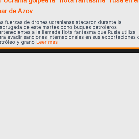
 Ucrania golpea la “flota fantasma” rusa en el
ar de Azov
as fuerzas de drones ucranianas atacaron durante la
adrugada de este martes ocho buques petroleros
ertenecientes a la llamada flota fantasma que Rusia utiliza
ara evadir sanciones internacionales en sus exportaciones 
etróleo y grano
Leer más
Somos YATVO
Somos YATVO ¡Tu canal online! Con entretenimiento,
información, opinión, cultura, deportes y más.
En este portal podrás ver nuestra señal y enterarte de
las noticias más destacadas de Yaracuy, Venezuela y el
mundo, actualizándote constantemente para que estés
siempre al día de las noticias.
YATVO Tu canal online
Categorías
REGIONALES
NACIONALES
INTERNACIONALES