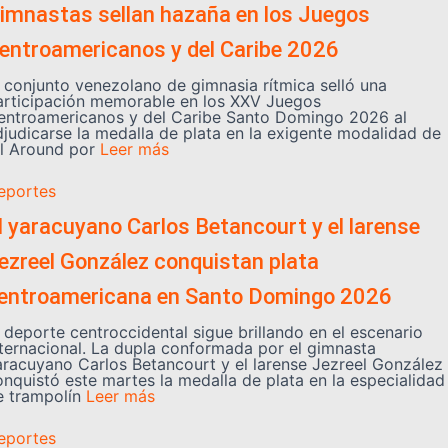
imnastas sellan hazaña en los Juegos
entroamericanos y del Caribe 2026
l conjunto venezolano de gimnasia rítmica selló una
articipación memorable en los XXV Juegos
entroamericanos y del Caribe Santo Domingo 2026 al
djudicarse la medalla de plata en la exigente modalidad de
ll Around por
Leer más
eportes
l yaracuyano Carlos Betancourt y el larense
ezreel González conquistan plata
entroamericana en Santo Domingo 2026
l deporte centroccidental sigue brillando en el escenario
nternacional. La dupla conformada por el gimnasta
aracuyano Carlos Betancourt y el larense Jezreel González
onquistó este martes la medalla de plata en la especialidad
e trampolín
Leer más
eportes