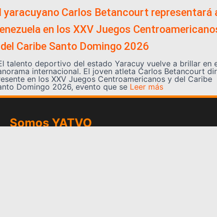
l yaracuyano Carlos Betancourt representará 
enezuela en los XXV Juegos Centroamericano
 del Caribe Santo Domingo 2026
l talento deportivo del estado Yaracuy vuelve a brillar en e
anorama internacional. El joven atleta Carlos Betancourt di
resente en los XXV Juegos Centroamericanos y del Caribe
anto Domingo 2026, evento que se
Leer más
Somos YATVO
Somos YATVO ¡Tu canal online! Con entretenimiento,
información, opinión, cultura, deportes y más.
En este portal podrás ver nuestra señal y enterarte de
las noticias más destacadas de Yaracuy, Venezuela y el
mundo, actualizándote constantemente para que estés
siempre al día de las noticias.
YATVO Tu canal online
Categorías