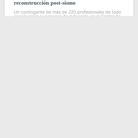
reconstrucción post-sismo
Un contingente de más de 220 profesionales de todo
el país inició su proceso de inducción en el Centro de
Estudios Ambientales del Instituto Venezolano de
Investigaciones Científicas (IVIC), con el objetivo de
fortalecer las
Leer más
Somos YATVO
Somos YATVO ¡Tu canal online! Con entretenimiento,
información, opinión, cultura, deportes y más.
En este portal podrás ver nuestra señal y enterarte de
las noticias más destacadas de Yaracuy, Venezuela y el
mundo, actualizándote constantemente para que estés
siempre al día de las noticias.
YATVO Tu canal online