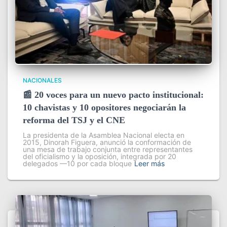
NACIONALES
📰 20 voces para un nuevo pacto institucional:
10 chavistas y 10 opositores negociarán la
reforma del TSJ y el CNE
La presidenta de la Asamblea Nacional electa en
2015, Dinorah Figuera, anunció la conformación de
una mesa de trabajo conjunta entre representantes
del oficialismo y la oposición, integrada por 20
delegados —10 por cada bloque
Leer más