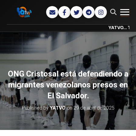
CAMB
YATVO... Tu Canal On
ONG Cristosal está defendiendo a
migrantes venezolanos presos en
El Salvador.
Published by
YATVO
on
29 de abril de 2025