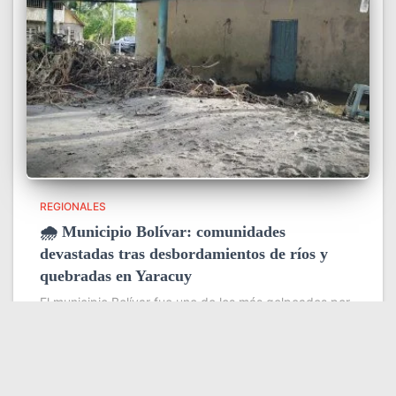
REGIONALES
🌧️ Municipio Bolívar: comunidades
devastadas tras desbordamientos de ríos y
quebradas en Yaracuy
El municipio Bolívar fue uno de los más golpeados por
las intensas lluvias de la madrugada del 31 de julio en
el estado Yaracuy, que provocaron el desbordamiento
de ríos y quebradas y dejaron severas
Leer más