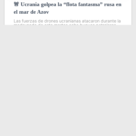
🚨 Ucrania golpea la “flota fantasma” rusa en
el mar de Azov
Las fuerzas de drones ucranianas atacaron durante la
madrugada de este martes ocho buques petroleros
pertenecientes a la llamada flota fantasma que Rusia
utiliza para evadir sanciones internacionales en sus
exportaciones de petróleo y grano
Leer más
Somos YATVO
Somos YATVO ¡Tu canal online! Con entretenimiento,
información, opinión, cultura, deportes y más.
En este portal podrás ver nuestra señal y enterarte de
las noticias más destacadas de Yaracuy, Venezuela y el
mundo, actualizándote constantemente para que estés
siempre al día de las noticias.
YATVO Tu canal online