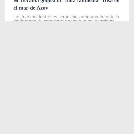
🚨 Ucrania golpea la “flota fantasma” rusa en
el mar de Azov
Las fuerzas de drones ucranianas atacaron durante la
madrugada de este martes ocho buques petroleros
pertenecientes a la llamada flota fantasma que Rusia
utiliza para evadir sanciones internacionales en sus
exportaciones de petróleo y grano
Leer más
Somos YATVO
Somos YATVO ¡Tu canal online! Con entretenimiento,
información, opinión, cultura, deportes y más.
En este portal podrás ver nuestra señal y enterarte de
las noticias más destacadas de Yaracuy, Venezuela y el
mundo, actualizándote constantemente para que estés
siempre al día de las noticias.
YATVO Tu canal online