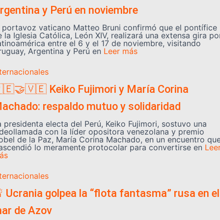
rgentina y Perú en noviembre
l portavoz vaticano Matteo Bruni confirmó que el pontífice
 la Iglesia Católica, León XIV, realizará una extensa gira po
atinoamérica entre el 6 y el 17 de noviembre, visitando
ruguay, Argentina y Perú en
Leer más
nternacionales
🇪🤝🇻🇪 Keiko Fujimori y María Corina
achado: respaldo mutuo y solidaridad
a presidenta electa del Perú, Keiko Fujimori, sostuvo una
ideollamada con la líder opositora venezolana y premio
obel de la Paz, María Corina Machado, en un encuentro qu
rascendió lo meramente protocolar para convertirse en
Lee
ás
nternacionales
 Ucrania golpea la “flota fantasma” rusa en el
ar de Azov