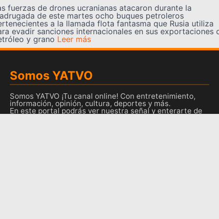
as fuerzas de drones ucranianas atacaron durante la
adrugada de este martes ocho buques petroleros
ertenecientes a la llamada flota fantasma que Rusia utiliza
ara evadir sanciones internacionales en sus exportaciones 
etróleo y grano
Leer más
Somos YATVO
Somos YATVO ¡Tu canal online! Con entretenimiento,
información, opinión, cultura, deportes y más.
En este portal podrás ver nuestra señal y enterarte de
las noticias más destacadas de Yaracuy, Venezuela y el
mundo, actualizándote constantemente para que estés
siempre al día de las noticias.
YATVO Tu canal online
Categorías
REGIONALES
NACIONALES
INTERNACIONALES
DEPORTES
CULTURA
CIENCIA Y TECNOLOGIA
VARIEDADES