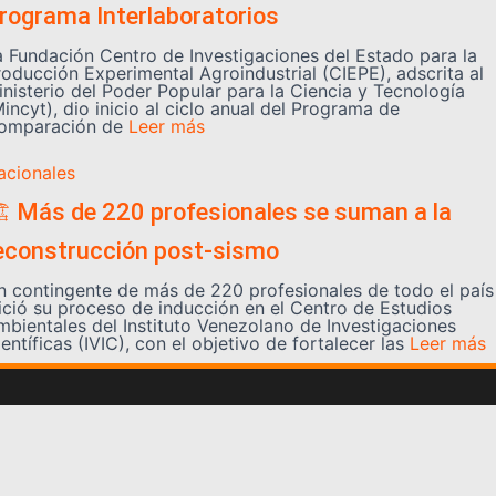
rograma Interlaboratorios
a Fundación Centro de Investigaciones del Estado para la
roducción Experimental Agroindustrial (CIEPE), adscrita al
inisterio del Poder Popular para la Ciencia y Tecnología
incyt), dio inicio al ciclo anual del Programa de
omparación de
Leer más
acionales
️ Más de 220 profesionales se suman a la
econstrucción post-sismo
n contingente de más de 220 profesionales de todo el país
nició su proceso de inducción en el Centro de Estudios
mbientales del Instituto Venezolano de Investigaciones
entíficas (IVIC), con el objetivo de fortalecer las
Leer más
Somos YATVO
Somos YATVO ¡Tu canal online! Con entretenimiento,
información, opinión, cultura, deportes y más.