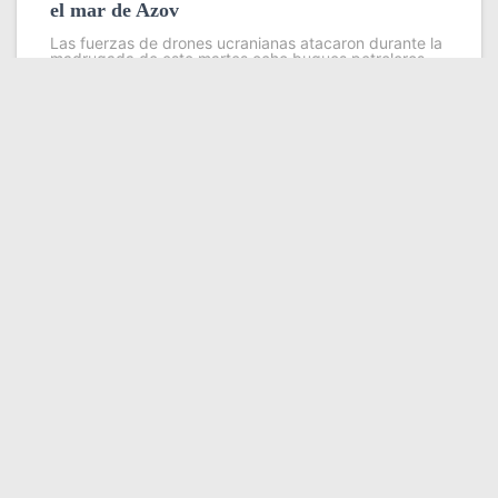
el mar de Azov
Las fuerzas de drones ucranianas atacaron durante la
madrugada de este martes ocho buques petroleros
pertenecientes a la llamada flota fantasma que Rusia
utiliza para evadir sanciones internacionales en sus
exportaciones de petróleo y grano
Leer más
Somos YATVO
Somos YATVO ¡Tu canal online! Con entretenimiento,
información, opinión, cultura, deportes y más.
En este portal podrás ver nuestra señal y enterarte de
las noticias más destacadas de Yaracuy, Venezuela y el
mundo, actualizándote constantemente para que estés
siempre al día de las noticias.
YATVO Tu canal online