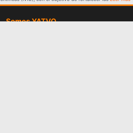
Somos YATVO
Somos YATVO ¡Tu canal online! Con entretenimiento,
información, opinión, cultura, deportes y más.
En este portal podrás ver nuestra señal y enterarte de
las noticias más destacadas de Yaracuy, Venezuela y el
mundo, actualizándote constantemente para que estés
siempre al día de las noticias.
YATVO Tu canal online
Categorías
REGIONALES
NACIONALES
INTERNACIONALES
DEPORTES
CULTURA
CIENCIA Y TECNOLOGIA
VARIEDADES