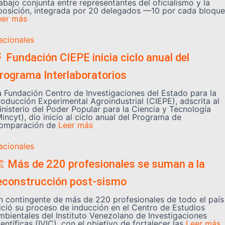
abajo conjunta entre representantes del oficialismo y la
posición, integrada por 20 delegados —10 por cada bloque
eer más
acionales
 Fundación CIEPE inicia ciclo anual del
rograma Interlaboratorios
a Fundación Centro de Investigaciones del Estado para la
roducción Experimental Agroindustrial (CIEPE), adscrita al
inisterio del Poder Popular para la Ciencia y Tecnología
incyt), dio inicio al ciclo anual del Programa de
omparación de
Leer más
acionales
️ Más de 220 profesionales se suman a la
econstrucción post-sismo
n contingente de más de 220 profesionales de todo el país
nició su proceso de inducción en el Centro de Estudios
mbientales del Instituto Venezolano de Investigaciones
entíficas (IVIC), con el objetivo de fortalecer las
Leer más