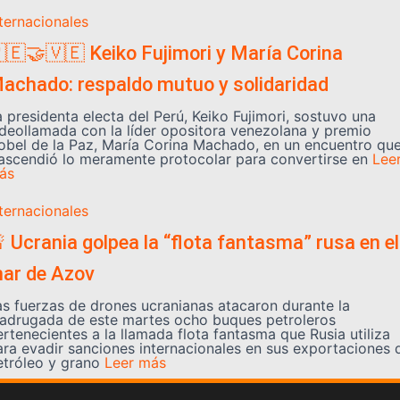
nternacionales
🇪🤝🇻🇪 Keiko Fujimori y María Corina
achado: respaldo mutuo y solidaridad
a presidenta electa del Perú, Keiko Fujimori, sostuvo una
ideollamada con la líder opositora venezolana y premio
obel de la Paz, María Corina Machado, en un encuentro qu
rascendió lo meramente protocolar para convertirse en
Lee
ás
nternacionales
 Ucrania golpea la “flota fantasma” rusa en el
ar de Azov
as fuerzas de drones ucranianas atacaron durante la
adrugada de este martes ocho buques petroleros
ertenecientes a la llamada flota fantasma que Rusia utiliza
ara evadir sanciones internacionales en sus exportaciones 
etróleo y grano
Leer más