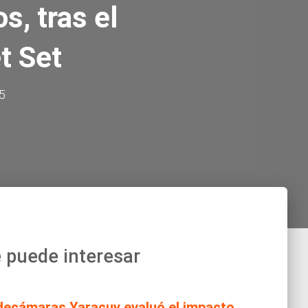
s, tras el
t Set
25
 puede interesar
decámaras Yaracuy evaluó el impacto