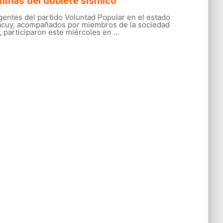
timas del doblete sísmico
gentes del partido Voluntad Popular en el estado
acuy, acompañados por miembros de la sociedad
l, participaron este miércoles en ...