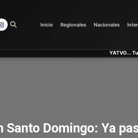
REGIONALES
NACIONALES
Inicio
Regionales
Nacionales
Inte
YATVO... Tu Canal On
n Santo Domingo: Ya pas