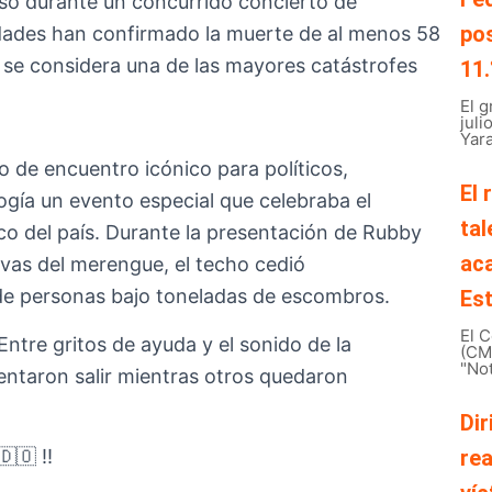
só durante un concurrido concierto de
pos
dades han confirmado la muerte de al menos 58
 se considera una de las mayores catástrofes
11.
El 
juli
Yara
o de encuentro icónico para políticos,
El 
cogía un evento especial que celebraba el
tal
o del país. Durante la presentación de Rubby
ac
ivas del merengue, el techo cedió
de personas bajo toneladas de escombros.
Est
El C
Entre gritos de ayuda y el sonido de la
(CMB
"Not
tentaron salir mientras otros quedaron
Dir
🇴 ‼️
rea