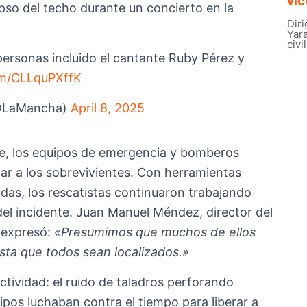
víc
pso del techo durante un concierto en la
Diri
Yar
civi
ersonas incluido el cantante Ruby Pérez y
com/CLLquPXffK
yDLaMancha)
April 8, 2025
e, los equipos de emergencia y bomberos
atar a los sobrevivientes. Con herramientas
as, los rescatistas continuaron trabajando
l incidente. Juan Manuel Méndez, director del
 expresó:
«Presumimos que muchos de ellos
sta que todos sean localizados.»
actividad: el ruido de taladros perforando
uipos luchaban contra el tiempo para liberar a