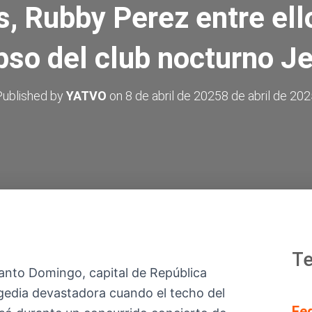
s, Rubby Perez entre ello
pso del club nocturno Je
Published by
YATVO
on
8 de abril de 2025
8 de abril de 20
Te
anto Domingo, capital de República
edia devastadora cuando el techo del
Fe