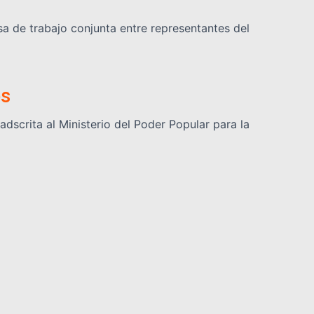
a de trabajo conjunta entre representantes del
os
dscrita al Ministerio del Poder Popular para la
ismo
 Estudios Ambientales del Instituto Venezolano de