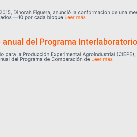
2015, Dinorah Figuera, anunció la conformación de una mes
legados —10 por cada bloque
Leer más
o anual del Programa Interlaboratori
 para la Producción Experimental Agroindustrial (CIEPE), a
lo anual del Programa de Comparación de
Leer más
se suman a la reconstrucción post-s
do el país inició su proceso de inducción en el Centro de
 de fortalecer las
Leer más