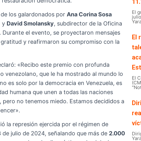
la restauración democrática.
11.
El 
n de los galardonados por
Ana Corina Sosa
juli
Yara
, y
David Smolansky
, subdirector de la Oficina
. Durante el evento, se proyectaron mensajes
El 
 gratitud y reafirmaron su compromiso con la
tal
ac
claró: «Recibo este premio con profunda
Est
lo venezolano, que le ha mostrado al mundo lo
El C
 no es solo por la democracia en Venezuela, es
(CMB
"Not
gnidad humana que unen a todas las naciones
o, pero no tenemos miedo. Estamos decididos a
Dir
vencer».
rea
víc
 la represión ejercida por el régimen de
8 de julio de 2024, señalando que más de
2.000
Diri
Yar