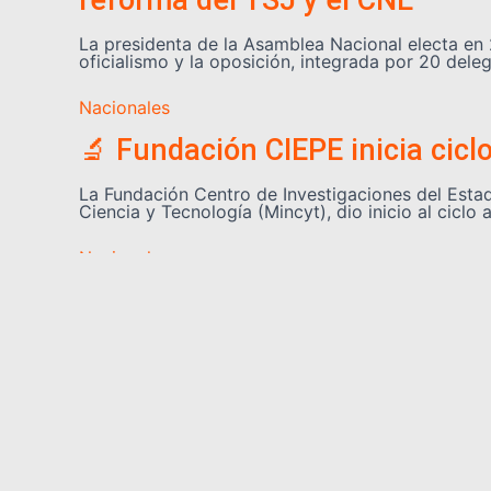
reforma del TSJ y el CNE
La presidenta de la Asamblea Nacional electa en 
oficialismo y la oposición, integrada por 20 de
Nacionales
🔬 Fundación CIEPE inicia cicl
La Fundación Centro de Investigaciones del Estado
Ciencia y Tecnología (Mincyt), dio inicio al cic
Nacionales
🏗️ Más de 220 profesionales 
Un contingente de más de 220 profesionales de to
Investigaciones Científicas (IVIC), con el objetivo