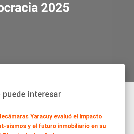
ocracia 2025
 puede interesar
decámaras Yaracuy evaluó el impacto
t-sismos y el futuro inmobiliario en su