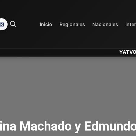
REGIONALES
NACIONALES
Inicio
Regionales
Nacionales
Inte
YATVO... Tu C
rina Machado y Edmundo