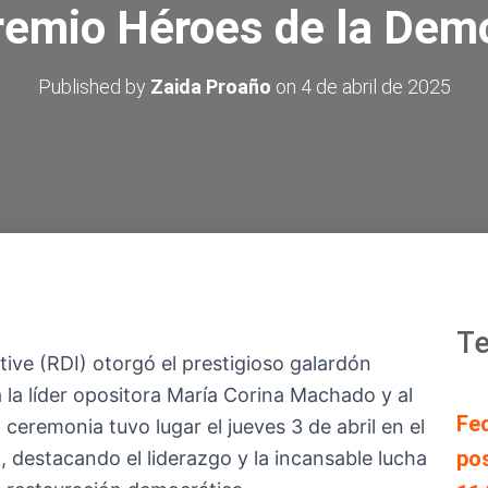
Premio Héroes de la Dem
Published by
Zaida Proaño
on
4 de abril de 2025
Te
ive (RDI) otorgó el prestigioso galardón
 la líder opositora María Corina Machado y al
Fe
eremonia tuvo lugar el jueves 3 de abril en el
pos
destacando el liderazgo y la incansable lucha