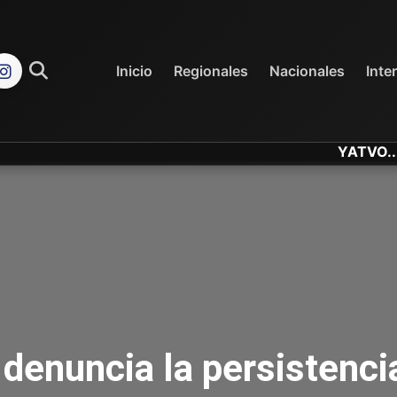
REGIONALES
NACIONALES
Inicio
Regionales
Nacionales
Inte
YATVO... Tu Cana
 denuncia la persistenci