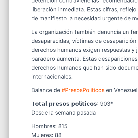
detención contraviene las recomendacion
liberación inmediata. Estas cifras, refle
de manifiesto la necesidad urgente de me
La organización también denuncia un f
desaparecidas, víctimas de desaparición 
derechos humanos exigen respuestas y jus
paradero aumenta. Estas desapariciones s
derechos humanos que han sido documen
internacionales.
Balance de
#PresosPoliticos
en Venezuela a
𝗧𝗼𝘁𝗮𝗹 𝗽𝗿𝗲𝘀𝗼𝘀 𝗽𝗼𝗹í𝘁𝗶𝗰𝗼𝘀: 903*
Desde la semana pasada
Hombres: 815
Mujeres: 88