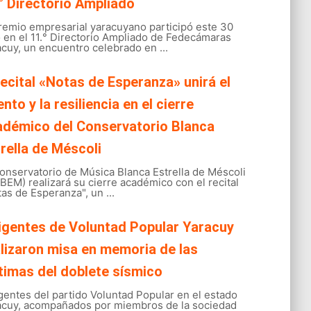
° Directorio Ampliado
gremio empresarial yaracuyano participó este 30
o en el 11.° Directorio Ampliado de Fedecámaras
cuy, un encuentro celebrado en ...
recital «Notas de Esperanza» unirá el
ento y la resiliencia en el cierre
adémico del Conservatorio Blanca
rella de Méscoli
onservatorio de Música Blanca Estrella de Méscoli
EM) realizará su cierre académico con el recital
as de Esperanza", un ...
igentes de Voluntad Popular Yaracuy
lizaron misa en memoria de las
timas del doblete sísmico
gentes del partido Voluntad Popular en el estado
acuy, acompañados por miembros de la sociedad