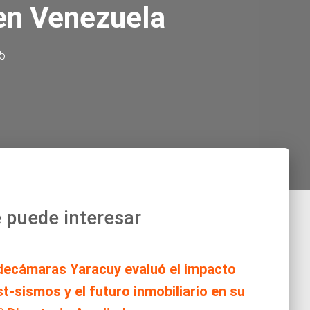
 en Venezuela
25
 puede interesar
decámaras Yaracuy evaluó el impacto
t-sismos y el futuro inmobiliario en su