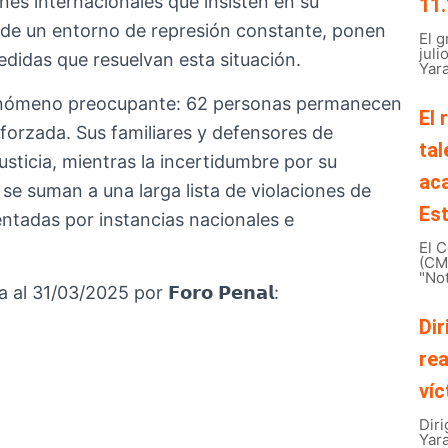
es internacionales que insisten en su
11.
jo de un entorno de represión constante, ponen
El 
juli
didas que resuelvan esta situación.
Yara
enómeno preocupante: 62 personas permanecen
El 
forzada. Sus familiares y defensores de
tal
ticia, mientras la incertidumbre por su
ac
e suman a una larga lista de violaciones de
Est
tadas por instancias nacionales e
El C
(CMB
"Not
l 31/03/2025 por 𝗙𝗼𝗿𝗼 𝗣𝗲𝗻𝗮𝗹:
Dir
rea
víc
Diri
Yar