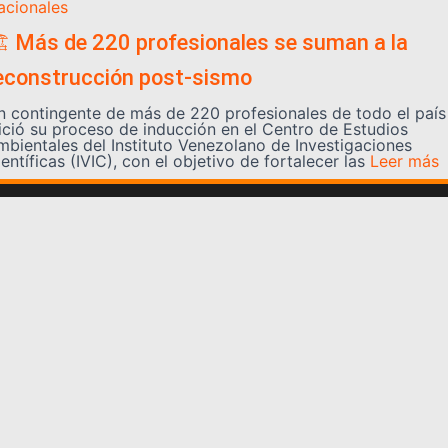
acionales
️ Más de 220 profesionales se suman a la
econstrucción post-sismo
n contingente de más de 220 profesionales de todo el país
nició su proceso de inducción en el Centro de Estudios
mbientales del Instituto Venezolano de Investigaciones
entíficas (IVIC), con el objetivo de fortalecer las
Leer más
Somos YATVO
Somos YATVO ¡Tu canal online! Con entretenimiento,
información, opinión, cultura, deportes y más.
En este portal podrás ver nuestra señal y enterarte de
las noticias más destacadas de Yaracuy, Venezuela y el
mundo, actualizándote constantemente para que estés
siempre al día de las noticias.
YATVO Tu canal online
Categorías