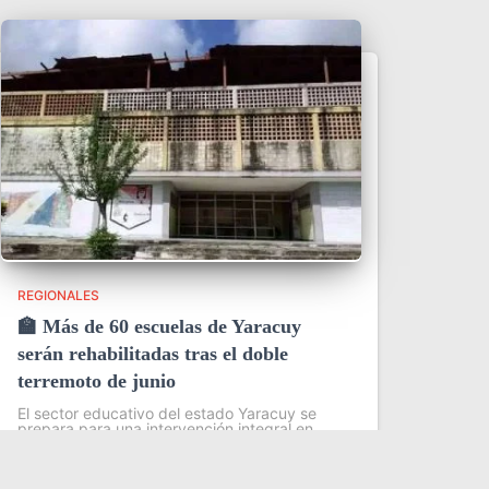
REGIONALES
🏫 Más de 60 escuelas de Yaracuy
serán rehabilitadas tras el doble
terremoto de junio
El sector educativo del estado Yaracuy se
prepara para una intervención integral en
más de 60 planteles escolares, como parte
del plan de contingencia activado tras las
afectaciones ocasionadas por los sismos de