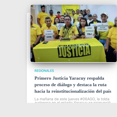
REGIONALES
Primero Justicia Yaracuy respalda
proceso de diálogo y destaca la ruta
hacia la reinstitucionalización del país
La mañana de este jueves #06AGO, la tolda
aurinegra en el estado Yaracuy se pronunció
oficialmente para respaldar el proceso de
diálogo promovido por Estados Unidos, así
como la labor de Dinorah Figuera, presidenta