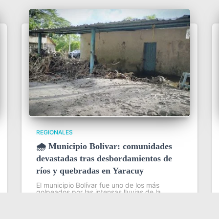
REGIONALES
🌧️ Municipio Bolívar: comunidades
devastadas tras desbordamientos de
ríos y quebradas en Yaracuy
El municipio Bolívar fue uno de los más
golpeados por las intensas lluvias de la
madrugada del 31 de julio en el estado
Yaracuy, que provocaron el desbordamiento
de ríos y quebradas y dejaron severas