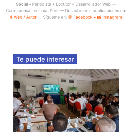
Social •
Periodista • Locutor • Desarrollador Web —
Corresponsal en Lima, Perú — Descubre mis publicaciones en:
🌐 Web / Autor
— Sígueme en:
📘 Facebook
• 📸 Instagram
Te puede interesar