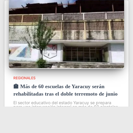
REGIONALES
🏫 Más de 60 escuelas de Yaracuy serán
rehabilitadas tras el doble terremoto de junio
El sector educativo del estado Yaracuy se prepara
para una intervención integral en más de 60 planteles
escolares, como parte del plan de contingencia
activado tras las afectaciones ocasionadas por los
sismos de magnitud 7,2
Leer más