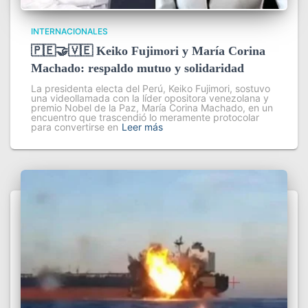
INTERNACIONALES
🇵🇪🤝🇻🇪 Keiko Fujimori y María Corina
Machado: respaldo mutuo y solidaridad
La presidenta electa del Perú, Keiko Fujimori, sostuvo
una videollamada con la líder opositora venezolana y
premio Nobel de la Paz, María Corina Machado, en un
encuentro que trascendió lo meramente protocolar
para convertirse en
Leer más