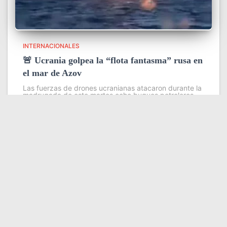
INTERNACIONALES
🚨 Ucrania golpea la “flota fantasma” rusa en
el mar de Azov
Las fuerzas de drones ucranianas atacaron durante la
madrugada de este martes ocho buques petroleros
pertenecientes a la llamada flota fantasma que Rusia
utiliza para evadir sanciones internacionales en sus
exportaciones de petróleo y grano
Leer más
Somos YATVO
Somos YATVO ¡Tu canal online! Con entretenimiento,
información, opinión, cultura, deportes y más.