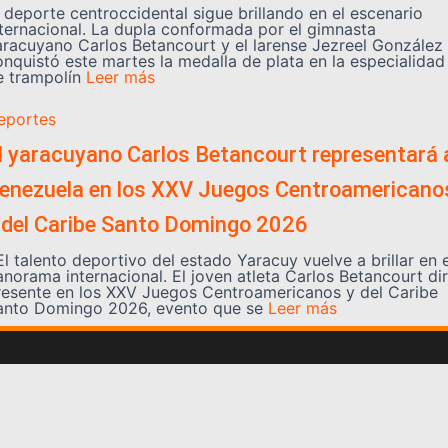
l deporte centroccidental sigue brillando en el escenario
nternacional. La dupla conformada por el gimnasta
aracuyano Carlos Betancourt y el larense Jezreel González
onquistó este martes la medalla de plata en la especialidad
e trampolín
Leer más
eportes
l yaracuyano Carlos Betancourt representará 
enezuela en los XXV Juegos Centroamericano
 del Caribe Santo Domingo 2026
l talento deportivo del estado Yaracuy vuelve a brillar en e
anorama internacional. El joven atleta Carlos Betancourt di
resente en los XXV Juegos Centroamericanos y del Caribe
anto Domingo 2026, evento que se
Leer más
Somos YATVO
Somos YATVO ¡Tu canal online! Con entretenimiento,
información, opinión, cultura, deportes y más.