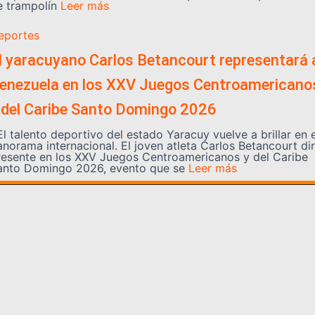
e trampolín
Leer más
eportes
l yaracuyano Carlos Betancourt representará 
enezuela en los XXV Juegos Centroamericano
 del Caribe Santo Domingo 2026
l talento deportivo del estado Yaracuy vuelve a brillar en e
anorama internacional. El joven atleta Carlos Betancourt di
resente en los XXV Juegos Centroamericanos y del Caribe
anto Domingo 2026, evento que se
Leer más
Somos YATVO
Somos YATVO ¡Tu canal online! Con entretenimiento,
información, opinión, cultura, deportes y más.
En este portal podrás ver nuestra señal y enterarte de
las noticias más destacadas de Yaracuy, Venezuela y el
mundo, actualizándote constantemente para que estés
siempre al día de las noticias.