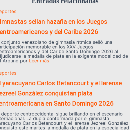
Entradas relacionadas
eportes
imnastas sellan hazaña en los Juegos
entroamericanos y del Caribe 2026
l conjunto venezolano de gimnasia rítmica selló una
articipación memorable en los XXV Juegos
entroamericanos y del Caribe Santo Domingo 2026 al
djudicarse la medalla de plata en la exigente modalidad de
ll Around por
Leer más
eportes
l yaracuyano Carlos Betancourt y el larense
ezreel González conquistan plata
entroamericana en Santo Domingo 2026
l deporte centroccidental sigue brillando en el escenario
nternacional. La dupla conformada por el gimnasta
aracuyano Carlos Betancourt y el larense Jezreel González
onquistó este martes la medalla de plata en la especialidad