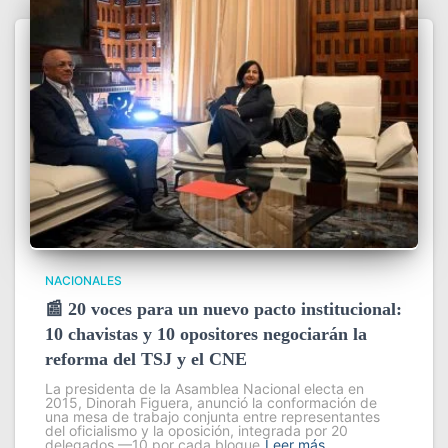
NACIONALES
📰 20 voces para un nuevo pacto institucional:
10 chavistas y 10 opositores negociarán la
reforma del TSJ y el CNE
La presidenta de la Asamblea Nacional electa en
2015, Dinorah Figuera, anunció la conformación de
una mesa de trabajo conjunta entre representantes
del oficialismo y la oposición, integrada por 20
delegados —10 por cada bloque
Leer más