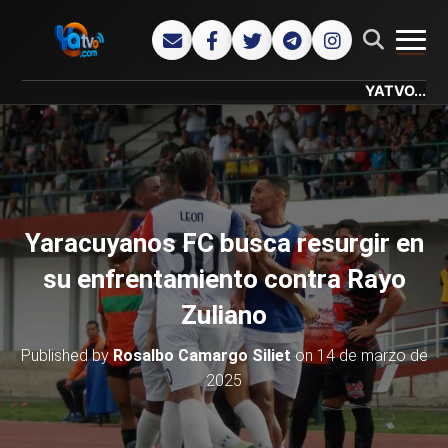
CAMB
YATVO... Tu Can
Yaracuyanos FC busca resurgir en
su enfrentamiento contra Rayo
Zuliano
Published by
Rosalbo Camargo Siliet
on
14 de marzo de
2025