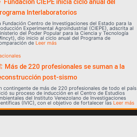
 Fundación CIEPE inicia ciclo anual del
rograma Interlaboratorios
a Fundación Centro de Investigaciones del Estado para la
roducción Experimental Agroindustrial (CIEPE), adscrita al
inisterio del Poder Popular para la Ciencia y Tecnología
incyt), dio inicio al ciclo anual del Programa de
omparación de
Leer más
acionales
️ Más de 220 profesionales se suman a la
econstrucción post-sismo
n contingente de más de 220 profesionales de todo el país
nició su proceso de inducción en el Centro de Estudios
mbientales del Instituto Venezolano de Investigaciones
entíficas (IVIC), con el objetivo de fortalecer las
Leer más
Somos YATVO