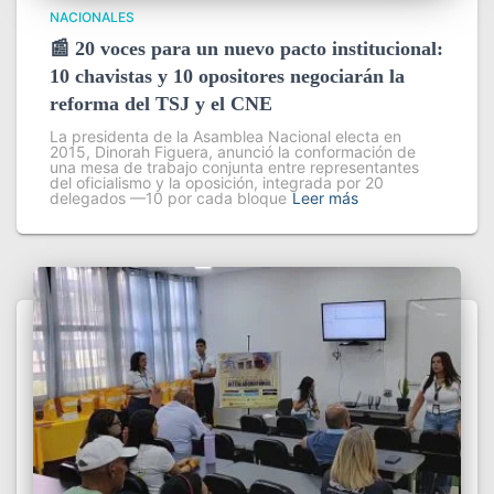
NACIONALES
📰 20 voces para un nuevo pacto institucional:
10 chavistas y 10 opositores negociarán la
reforma del TSJ y el CNE
La presidenta de la Asamblea Nacional electa en
2015, Dinorah Figuera, anunció la conformación de
una mesa de trabajo conjunta entre representantes
del oficialismo y la oposición, integrada por 20
delegados —10 por cada bloque
Leer más