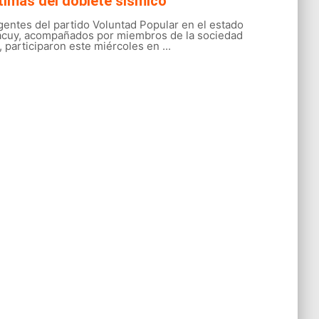
timas del doblete sísmico
gentes del partido Voluntad Popular en el estado
acuy, acompañados por miembros de la sociedad
l, participaron este miércoles en ...