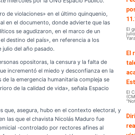
te miércoles por la ONG Espacio Público.
pos
o de violaciones» en el último quinquenio,
11.
al en el documento, donde advierte que las
El 
olíticos se agudizaron, en el marco de un
juli
Yara
el destino del país», en referencia a los
 julio del año pasado.
El 
ersonas opositoras, la censura y la falta de
tal
o que incrementó el miedo y desconfianza en la
ac
s de la emergencia humanitaria compleja se
Est
oro de la calidad de vida», señala Espacio
El C
(CMB
"Not
s que, asegura, hubo en el contexto electoral, y
Dir
 en las que el chavista Nicolás Maduro fue
rea
icial -controlado por rectores afines al