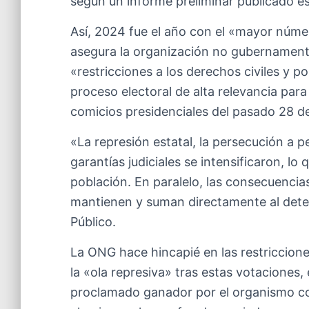
según un informe preliminar publicado es
Así, 2024 fue el año con el «mayor númer
asegura la organización no gubernament
«restricciones a los derechos civiles y p
proceso electoral de alta relevancia para 
comicios presidenciales del pasado 28 de
«La represión estatal, la persecución a p
garantías judiciales se intensificaron, l
población. En paralelo, las consecuencia
mantienen y suman directamente al deteri
Público.
La ONG hace hincapié en las restriccione
la «ola represiva» tras estas votaciones,
proclamado ganador por el organismo com