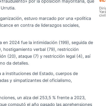
víc
fraudulento» por la oposición mayoritaria, que
Urrutia.
Diri
Yar
civi
rganización, estuvo marcado por una «política
lcance en contra de liderazgos sociales,
da en 2024 fue la intimidación (199), seguida de
), hostigamiento verbal (79), restricción
n (20), ataque (7) y restricción legal (4), así
o da detalles.
 a instituciones del Estado, cuerpos de
adas y simpatizantes del oficialismo,
nciones, un alza del 253,5 % frente a 2023,
 que computó el año pasado las aprehensiones