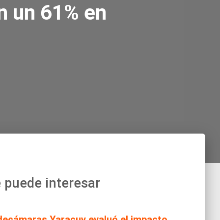
n un 61% en
 puede interesar
decámaras Yaracuy evaluó el impacto