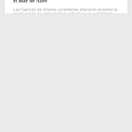
el mar de Azov
Las fuerzas de drones ucranianas atacaron durante la
madrugada de este martes ocho buques petroleros
pertenecientes a la llamada flota fantasma que Rusia
utiliza para evadir sanciones internacionales en sus
exportaciones de petróleo y grano
Leer más
Somos YATVO
Somos YATVO ¡Tu canal online! Con entretenimiento,
información, opinión, cultura, deportes y más.
En este portal podrás ver nuestra señal y enterarte de
las noticias más destacadas de Yaracuy, Venezuela y el
mundo, actualizándote constantemente para que estés
siempre al día de las noticias.
YATVO Tu canal online