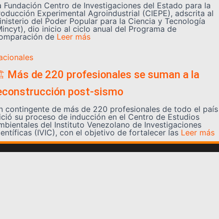
a Fundación Centro de Investigaciones del Estado para la
roducción Experimental Agroindustrial (CIEPE), adscrita al
inisterio del Poder Popular para la Ciencia y Tecnología
incyt), dio inicio al ciclo anual del Programa de
omparación de
Leer más
acionales
️ Más de 220 profesionales se suman a la
econstrucción post-sismo
n contingente de más de 220 profesionales de todo el país
nició su proceso de inducción en el Centro de Estudios
mbientales del Instituto Venezolano de Investigaciones
entíficas (IVIC), con el objetivo de fortalecer las
Leer más
Somos YATVO
Somos YATVO ¡Tu canal online! Con entretenimiento,
información, opinión, cultura, deportes y más.
En este portal podrás ver nuestra señal y enterarte de
las noticias más destacadas de Yaracuy, Venezuela y el
mundo, actualizándote constantemente para que estés