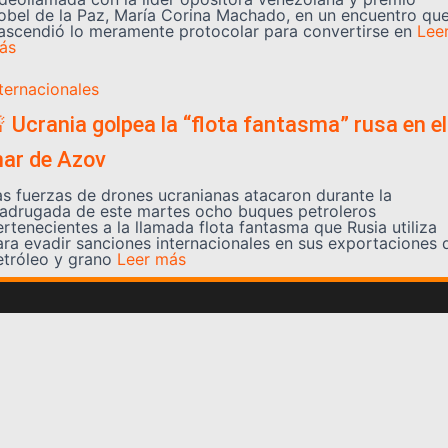
obel de la Paz, María Corina Machado, en un encuentro qu
rascendió lo meramente protocolar para convertirse en
Lee
ás
nternacionales
 Ucrania golpea la “flota fantasma” rusa en el
ar de Azov
as fuerzas de drones ucranianas atacaron durante la
adrugada de este martes ocho buques petroleros
ertenecientes a la llamada flota fantasma que Rusia utiliza
ara evadir sanciones internacionales en sus exportaciones 
etróleo y grano
Leer más
Somos YATVO
Somos YATVO ¡Tu canal online! Con entretenimiento,
información, opinión, cultura, deportes y más.
En este portal podrás ver nuestra señal y enterarte de
las noticias más destacadas de Yaracuy, Venezuela y el
mundo, actualizándote constantemente para que estés