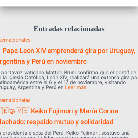
Entradas relacionadas
nternacionales
️ Papa León XIV emprenderá gira por Uruguay,
rgentina y Perú en noviembre
l portavoz vaticano Matteo Bruni confirmó que el pontífice
 la Iglesia Católica, León XIV, realizará una extensa gira po
atinoamérica entre el 6 y el 17 de noviembre, visitando
ruguay, Argentina y Perú en
Leer más
nternacionales
🇪🤝🇻🇪 Keiko Fujimori y María Corina
achado: respaldo mutuo y solidaridad
a presidenta electa del Perú, Keiko Fujimori, sostuvo una
ideollamada con la líder opositora venezolana y premio