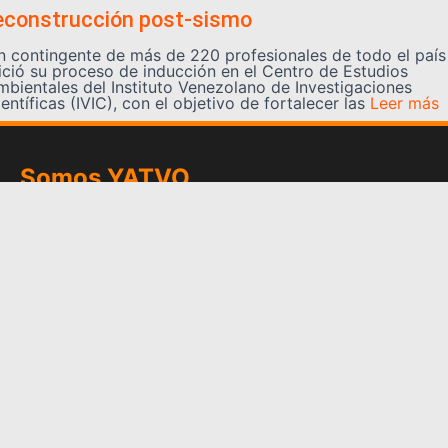
econstrucción post-sismo
n contingente de más de 220 profesionales de todo el país
nició su proceso de inducción en el Centro de Estudios
mbientales del Instituto Venezolano de Investigaciones
entíficas (IVIC), con el objetivo de fortalecer las
Leer más
Somos YATVO
Somos YATVO ¡Tu canal online! Con entretenimiento,
información, opinión, cultura, deportes y más.
En este portal podrás ver nuestra señal y enterarte de
las noticias más destacadas de Yaracuy, Venezuela y el
mundo, actualizándote constantemente para que estés
siempre al día de las noticias.
YATVO Tu canal online
Categorías
REGIONALES
NACIONALES
INTERNACIONALES
DEPORTES
CULTURA
CIENCIA Y TECNOLOGIA