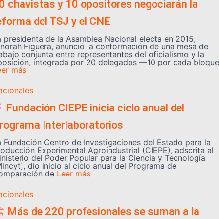
0 chavistas y 10 opositores negociarán la
eforma del TSJ y el CNE
a presidenta de la Asamblea Nacional electa en 2015,
inorah Figuera, anunció la conformación de una mesa de
abajo conjunta entre representantes del oficialismo y la
posición, integrada por 20 delegados —10 por cada bloque
eer más
acionales
 Fundación CIEPE inicia ciclo anual del
rograma Interlaboratorios
a Fundación Centro de Investigaciones del Estado para la
roducción Experimental Agroindustrial (CIEPE), adscrita al
inisterio del Poder Popular para la Ciencia y Tecnología
incyt), dio inicio al ciclo anual del Programa de
omparación de
Leer más
acionales
️ Más de 220 profesionales se suman a la