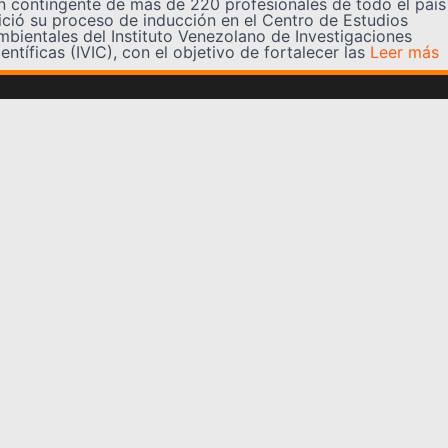
n contingente de más de 220 profesionales de todo el país
nició su proceso de inducción en el Centro de Estudios
mbientales del Instituto Venezolano de Investigaciones
entíficas (IVIC), con el objetivo de fortalecer las
Leer más
Somos YATVO
Somos YATVO ¡Tu canal online! Con entretenimiento,
información, opinión, cultura, deportes y más.
En este portal podrás ver nuestra señal y enterarte de
las noticias más destacadas de Yaracuy, Venezuela y el
mundo, actualizándote constantemente para que estés
siempre al día de las noticias.
YATVO Tu canal online
Categorías
REGIONALES
NACIONALES
INTERNACIONALES
DEPORTES
CULTURA
CIENCIA Y TECNOLOGIA
VARIEDADES