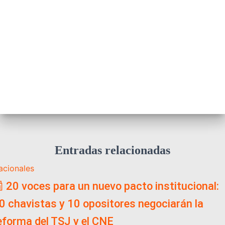
Entradas relacionadas
acionales
 20 voces para un nuevo pacto institucional:
0 chavistas y 10 opositores negociarán la
eforma del TSJ y el CNE