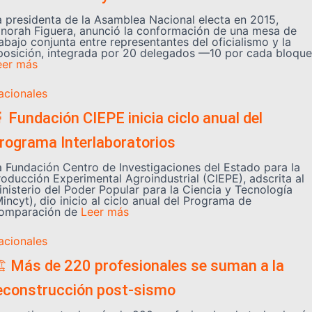
a presidenta de la Asamblea Nacional electa en 2015,
inorah Figuera, anunció la conformación de una mesa de
abajo conjunta entre representantes del oficialismo y la
posición, integrada por 20 delegados —10 por cada bloque
eer más
acionales
 Fundación CIEPE inicia ciclo anual del
rograma Interlaboratorios
a Fundación Centro de Investigaciones del Estado para la
roducción Experimental Agroindustrial (CIEPE), adscrita al
inisterio del Poder Popular para la Ciencia y Tecnología
incyt), dio inicio al ciclo anual del Programa de
omparación de
Leer más
acionales
️ Más de 220 profesionales se suman a la
econstrucción post-sismo