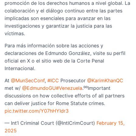
promoción de los derechos humanos a nivel global. La
colaboración y el diálogo continuo entre las partes
implicadas son esenciales para avanzar en las
investigaciones y garantizar la justicia para las
víctimas.
Para más información sobre las acciones y
declaraciones de Edmundo González, visite su perfil
oficial en X o el sitio web de la Corte Penal
Internacional.
At
@MunSecConf
,
#ICC
Prosecutor
@KarimKhanQC
met w/
@EdmundoGU
#Venezuela
.⁰⁰Important
discussions on how collective efforts of all partners
can deliver justice for Rome Statute crimes.
pic.twitter.com/Y07hHYIdr3
— Int’l Criminal Court (@IntlCrimCourt)
February 15,
2025