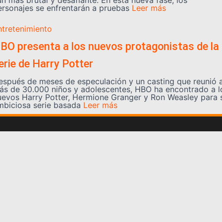
ún más brutal y desafiante. En esta nueva fase, los
ersonajes se enfrentarán a pruebas
Leer más
ntretenimiento
BO presenta a los nuevos protagonistas de la
erie de Harry Potter
espués de meses de especulación y un casting que reunió 
ás de 30.000 niños y adolescentes, HBO ha encontrado a l
uevos Harry Potter, Hermione Granger y Ron Weasley para 
mbiciosa serie basada
Leer más
Somos YATVO
Somos YATVO ¡Tu canal online! Con entretenimiento,
información, opinión, cultura, deportes y más.
En este portal podrás ver nuestra señal y enterarte de
las noticias más destacadas de Yaracuy, Venezuela y el
mundo, actualizándote constantemente para que estés
siempre al día de las noticias.
YATVO Tu canal online