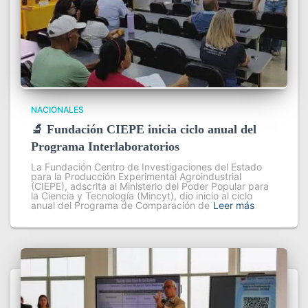
NACIONALES
🔬 Fundación CIEPE inicia ciclo anual del
Programa Interlaboratorios
La Fundación Centro de Investigaciones del Estado
para la Producción Experimental Agroindustrial
(CIEPE), adscrita al Ministerio del Poder Popular para
la Ciencia y Tecnología (Mincyt), dio inicio al ciclo
anual del Programa de Comparación de
Leer más