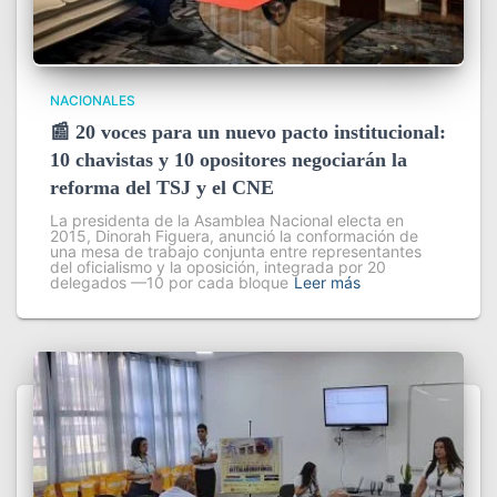
NACIONALES
📰 20 voces para un nuevo pacto institucional:
10 chavistas y 10 opositores negociarán la
reforma del TSJ y el CNE
La presidenta de la Asamblea Nacional electa en
2015, Dinorah Figuera, anunció la conformación de
una mesa de trabajo conjunta entre representantes
del oficialismo y la oposición, integrada por 20
delegados —10 por cada bloque
Leer más