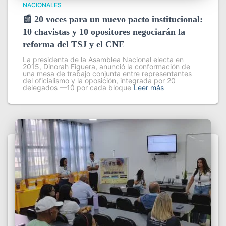
NACIONALES
📰 20 voces para un nuevo pacto institucional:
10 chavistas y 10 opositores negociarán la
reforma del TSJ y el CNE
La presidenta de la Asamblea Nacional electa en
2015, Dinorah Figuera, anunció la conformación de
una mesa de trabajo conjunta entre representantes
del oficialismo y la oposición, integrada por 20
delegados —10 por cada bloque
Leer más