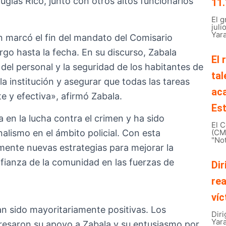
glas Rico, junto con otros altos funcionarios
11.
El 
juli
Yara
 marcó el fin del mandato del Comisario
go hasta la fecha. En su discurso, Zabala
El 
el personal y la seguridad de los habitantes de
tal
la institución y asegurar que todas las tareas
ac
 y efectiva», afirmó Zabala.
Est
a en la lucha contra el crimen y ha sido
El C
alismo en el ámbito policial. Con esta
(CMB
"Not
mente nuevas estrategias para mejorar la
nfianza de la comunidad en las fuerzas de
Dir
rea
víc
an sido mayoritariamente positivas. Los
Diri
Yar
presaron su apoyo a Zabala y su entusiasmo por