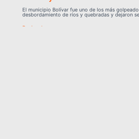
El municipio Bolívar fue uno de los más golpeados
desbordamiento de ríos y quebradas y dejaron s
Regionales
🏫 Más de 60 escuelas de Yarac
El sector educativo del estado Yaracuy se prepar
activado tras las afectaciones ocasionadas por l
Somos YATVO
Somos YATVO ¡Tu canal online! Con entretenimiento, 
deportes y más.
En este portal podrás ver nuestra señal y enterarte
destacadas de Yaracuy, Venezuela y el mundo, act
para que estés siempre al día de las noticias.