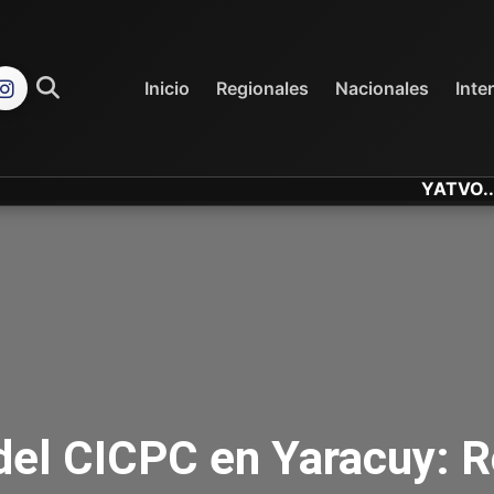
REGIONALES
NACIONALES
Inicio
Regionales
Nacionales
Inte
YATVO... Tu Can
del CICPC en Yaracuy: R