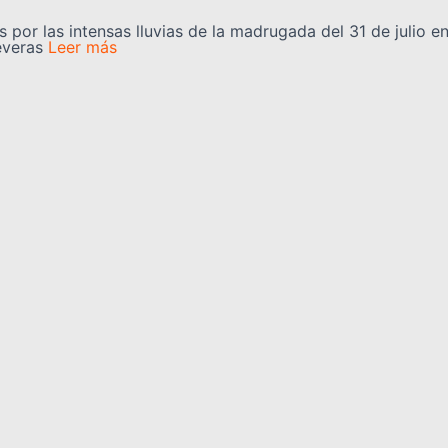
 por las intensas lluvias de la madrugada del 31 de julio e
everas
Leer más
uy serán rehabilitadas tras el doble
a para una intervención integral en más de 60 planteles es
os sismos de magnitud 7,2
Leer más
Categorías
información, opinión, cultura,
REGIONALES
NACIONALES
 de las noticias más
CULTURA
CIENCIA Y TEC
ualizándote constantemente