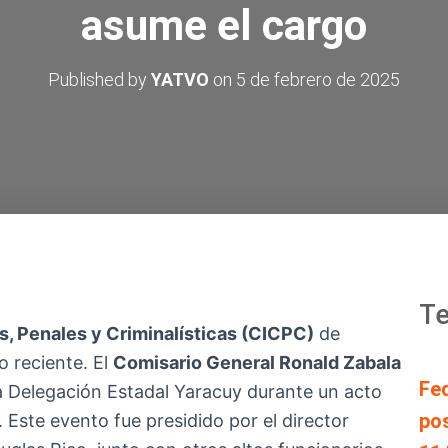
asume el cargo
Published by
YATVO
on
5 de febrero de 2025
Te
s, Penales y Criminalísticas (CICPC)
de
o reciente. El
Comisario General Ronald Zabala
Fe
la Delegación Estadal Yaracuy durante un acto
pos
 Este evento fue presidido por el director