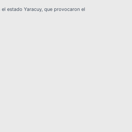
n el estado Yaracuy, que provocaron el
 terremoto de junio
colares, como parte del plan de contingencia
INTERNACIONALES
DEPORTES
NOLOGIA
VARIEDADES